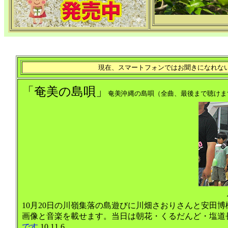
現在、
スマートフォンではお聞きになれな
「奄美の島唄」
奄美沖縄の島唄
（全曲、最後まで聴けま
10月20日の川嶺集落の島遊びに川畑さおりさんと安田
画像と音楽を載せます。当日は朝花・くるだんど・塩道
です
10.11.6