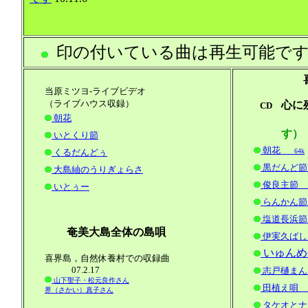
印の付いている曲は再生可能です（20
当原ミツヨ-ライブビデオ
（ライブハウス収録）
心
CD
朝花
す）
いとくり節
朝花
くるだんどぅ
64k
黒だんど節
大島紬のうりぎょらさ
俊良主節
いとぅー
らんかん節
塩道長浜節
奄美大島全体の島唄
伊実久ばし
いゅん
喜界島，自然休養村での収録曲
07.2.17
志戸樋まん
山下聖子・松元良作さん
田植え唄
界（さかい）真子さん
タケオとナ