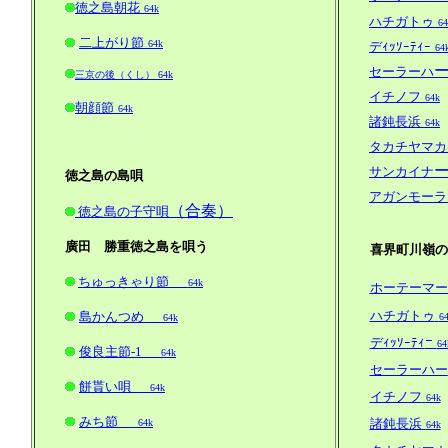
徳之島朝花
64k
ハチガトゥ
64
二上がり節
64k
デｨｯｿｰﾃｨｰ
64
セーラーハ
三京の後（くし） 64k
イチノフ
64k
朝顔節
64k
諸鈍長浜
64k
タカチヤマカ
サンカイナ
徳之島の島唄
アガンモーラ
（合奏）
徳之島の子守唄
廣田 勝重徳之島を唄う
喜界町川嶺の
ちゅっきゃり節
64k
ホーテーマー
ハチガトゥ
島かんつめ
6
64k
ｰ
デｨｯｿｰﾃｨ
64
俊良主節-1
64k
セーラーハー
餅貰い唄
64k
イチノフ
64k
みち節
諸鈍長浜
64k
64k