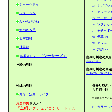
ジャーウドイ
ナガブシ
13
アッチャ
14
フクラシャ
サーサー
15
みやらびの袖
ワタシャ
16
海のささ草
ヤチャボ
17
天草
18
64k
四季口説
アワユリ
19
6
仲里節
六調
20
64k
（シーサーズ）
島唄メドレー
喜界町川嶺の八月
全曲（八曲）
与論の島唄
喜界町川嶺の島遊
全1曲47分（長いです
喜界町城久
（
沖縄の島唄
八月踊り唄
知名 定男 ライブ
名称は変更があるか
さんの
片倉輝男
カラース
01
「島唄レクチュアコンサート」
よ