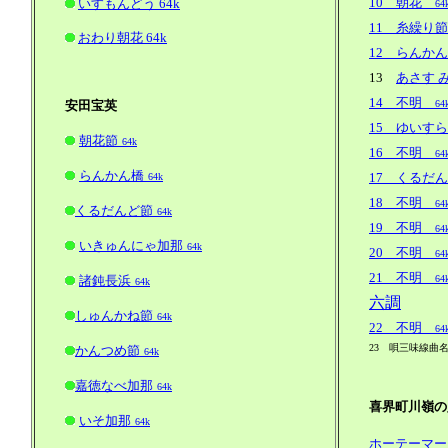
10 朝花
いすもんどう 64k
64
11 糸繰り節
おわり朝花 64k
12 らんか
13
あさす 
14 不明
安田宝英
64
15 ゆいす
朝花節
64k
16 不明
64
らんかん橋
17 くるだ
64k
18 不明
64
くるだんど節
64k
19 不明
64
いきゅんにゃ加那
64k
20 不明
64
21 不明
諸鈍長浜
64
64k
六調
しゅんかね節
64k
22 不明
64
23 唄三味線曲
かんつめ節
64k
嘉徳なべ加那
64k
喜界町川嶺の
いそ加那
64k
ホーテーマー