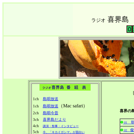
喜界
ラジオ
1ch
島唄放送
（Mac safari）
1ch
島唄放送
喜界の
2ch
島唄今昔
3ch
喜界島だより
朝
01
4ch
講演・祭事・インタビュー
俊
02
5ch
今、「キカイガシマ」が面白い