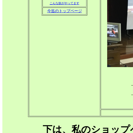
こんな奴がやってます
今迄のトップページ
-
-
下は、私のショップ