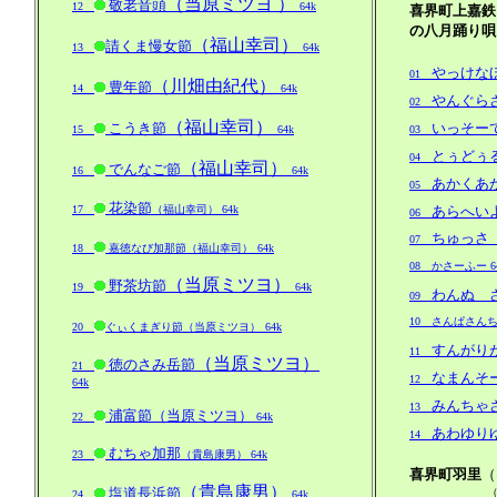
（当原ミツヨ ）
敬老音頭
12
64k
喜界町上嘉鉄
の八月踊り唄
（福山幸司）
請くま慢女節
13
64k
やっけな
01
（川畑由紀代）
豊年節
14
64k
やんぐら
02
（福山幸司）
こうき節
いっそー
15
64k
03
とぅどぅ
04
（福山幸司）
でんなご節
16
64k
あかくあ
05
花染節
17
（福山幸司） 64k
あらへい
06
ちゅっさ
07
18
嘉徳なび加那節（福山幸司）
64k
08 かさーふー 6
（当原ミツヨ）
野茶坊節
19
64k
わんぬ 
09
10 さんぱさんち
20
ぐぃくまぎり節（当原ミツヨ）
64k
すんがり
11
（当原ミツヨ）
徳のさみ岳節
21
なまんそ
12
64k
みんちゃ
13
浦富節（当原ミツヨ）
22
64k
あわゆり
14
むちゃ加那
23
（貴島康男） 64k
喜界町羽里
（
（貴島康男）
塩道長浜節
（
24
64k