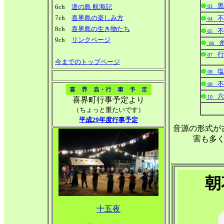
黒
6ch
道の島 航海記
03
7ch
喜界島の楽しみ方
不
04
8ch
喜界島の生き物たち
不
05
9ch
リンクページ
06
行
07
今までのトップページ
塩
08
不
09
六
10
喜界町行事予定より
（ちょっと重たいです）
平成29年度行事予定
音源の形式が
害も多
朝
十五夜