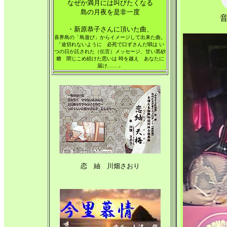
なぜか満月には叫びたくなる
島の月夜を是非一度
・新原恭子さんに頂いた曲、
喜界島の「島遊び」からイメージして出来た曲。
「途切れないように 必死で口ずさんだ唄は い
つの日か託された（伝言）メッセージ、甘い黒砂
糖 閉じこめ続けた思いは 時を越え あなたに
届け.......」
恋 紬 川畑さおり