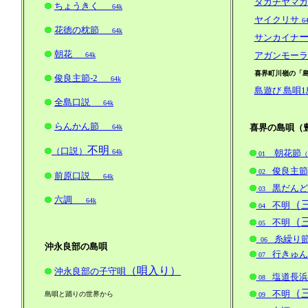
タカチヤマカ
ちょうきく
64k
ヤイクリサ
6
花徳の枕節
64k
サンカイナ
朝花
アガンモーラ
64k
喜界町川嶺の「島
俊良主節-2
64k
島遊び 島唄1
全島口説
64k
らんかん節
喜界の島唄（
64k
不明
（口説）
64k
朝花節
01
（
俊良主節
02
前原口説
64k
黒だんど
03
六調
64k
（
不明
04
（
不明
05
糸繰り
06
沖永良部の島唄
行きゅん
07
（唄入り）
沖永良部の子守唄
塩道長浜
08
（
不明
島唄と踊りの世界から
09