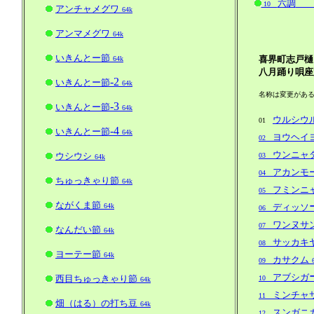
六調
10
アンチャメグワ
64k
アンマメグワ
64k
いきんとー節
喜界町志戸樋
64k
八月踊り唄座
-2
いきんとー節
64k
名称は変更があるか
-3
いきんとー節
64k
ウルシウ
01
-4
いきんとー節
64k
ヨウヘイ
02
ウンニャ
ウシウシ
03
64k
アカンモ
04
ちゅっきゃり節
64k
フミンニ
05
ながくま節
64k
ディッソ
06
ワンヌサ
07
なんだい節
64k
サッカキ
08
ヨーテー節
64k
カサクム
09
アブシガ
西目ちゅっきゃり節
10
64k
ミンチャ
11
畑（はる）の打ち豆
64k
スンガニ
12