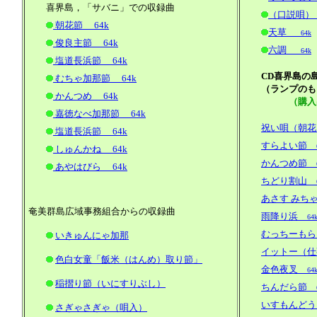
喜界島，「サバニ」での収録曲
（口説唄）
朝花節 64k
天草
64k
俊良主節 64k
六調
64k
塩道長浜節 64k
CD喜界島の
むちゃ加那節 64k
（ランプのも
かんつめ 64k
（購入
嘉徳なべ加那節 64k
祝い唄（朝花
塩道長浜節 64k
すらよい節
6
しゅんかね 64k
かんつめ節
6
あやはびら 64k
ちどり割山
6
あさす みち
奄美群島広域事務組合からの収録曲
雨降り浜
64
むっちーもら
いきゅんにゃ加那
イットー（仕
色白女童「飯米（はんめ）取り節」
金色夜叉
64
稲摺り節（いにすりぶし）
ちんだら節
6
いすもんどう
さぎゃさぎゃ（唄入）