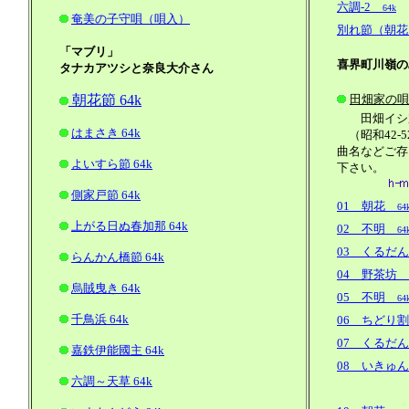
六調-2
64k
奄美の子守唄（唄入）
別れ節（朝花
「マブリ」
喜界町川嶺の
タナカアツシと奈良大介さん
朝花節 64k
田畑家の唄
田畑イシ加
はまさき 64k
（昭和42-
曲名などご存
よいすら節 64k
下さい。
側家戸節 64k
01 朝花
64
上がる日ぬ春加那 64k
02 不明
64
03 くるだ
らんかん橋節 64k
04 野茶坊
6
烏賊曳き 64k
05 不明
64
千鳥浜 64k
06 ちどり
07 くるだ
嘉鉄伊能國主 64k
08 いきゅん
六調～天草 64k