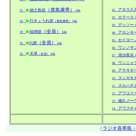
（貴島康男）
アタラ八
徳之島節
01
25
64k
カラース
02
行きょうれ節
26
（貴島康男） 64k
デッソー
03
（全員）
稲摺節
アカンモ
28
64k
04
セイヨー
05
（全員）
六調
29
64k
ワンノサ
06
天草
30
（全員） 64k
池治長浜
07
ウンニャ
08
アラサギ
09
スンガネ
10
スルハチ
11
アワユリ
12
城久メー
13
アワフチ
14
/
ラジオ喜界島