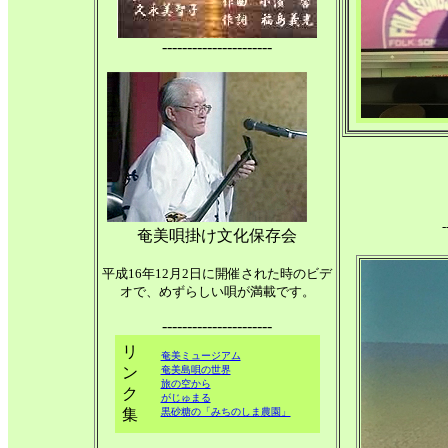
----------------------
-
奄美唄掛け文化保存会
平成16年12月2日に開催された時のビデ
オで、めずらしい唄が満載です。
----------------------
リ
奄美ミュージアム
ン
奄美島唄の世界
旅の空から
ク
がじゅまる
集
黒砂糖の「みちのしま農園」